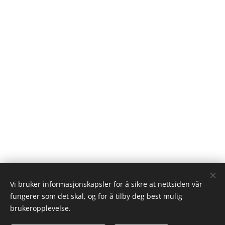
Vi bruker informasjonskapsler for å sikre at nettsiden vår
fungerer som det skal, og for å tilby deg best mulig
brukeropplevelse.
© 2016-2026 Aina Regine Bjørnebo - Norset